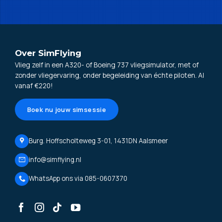
Over SimFlying
Vlieg zelf in een A320- of Boeing 737 vliegsimulator, met of
zonder vliegervaring, onder begeleiding van échte piloten. Al
vanaf €220!
Boek nu jouw simsessie
Burg. Hoffscholteweg 3-01, 1431DN Aalsmeer
info@simflying.nl
WhatsApp ons via 085-0607370