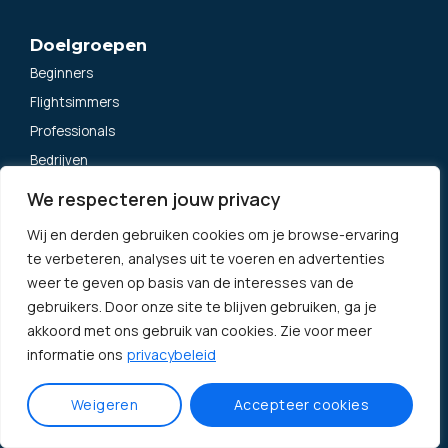
Doelgroepen
Beginners
Flightsimmers
Professionals
Bedrijven
Zorgprofessionals
We respecteren jouw privacy
Wij en derden gebruiken cookies om je browse-ervaring
te verbeteren, analyses uit te voeren en advertenties
Informatie
weer te geven op basis van de interesses van de
Vacature sim-instructeur
gebruikers. Door onze site te blijven gebruiken, ga je
Algemene voorwaarden
akkoord met ons gebruik van cookies. Zie voor meer
Privacybeleid
informatie ons
privacybeleid
Klachtenregeling
Weigeren
Accepteer cookies
Neem contact op