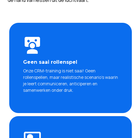
Geen saai rollenspel
Onze CRM-training is niet saai! Geen
rollenspellen, maar realistische scenario’s waarin
je leert communiceren, anticiperen en
samenwerken onder druk.