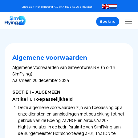
Ga
Vlieg zelf in onze Boeing 737 en Airbus A320 simulator!
naar
inhoud
Boek nu
Algemene voorwaarden
Algemene Voorwaarden van SimVentures B.V. (h.o.d.n.
SimFlying)
Aalsmeer, 20 december 2024
SECTIE I – ALGEMEEN
Artikel 1. Toepasselijkheid
Deze algemene voorwaarden zijn van toepassing op al
onze diensten en aanbiedingen met betrekking tot het
gebruik van de Boeing 737NG- en Airbus A320-
flightsimulator in de bedrijfsruimte van SimFlying aan
de Burgemeester Hoffscholteweg 3-01, 1431DN te