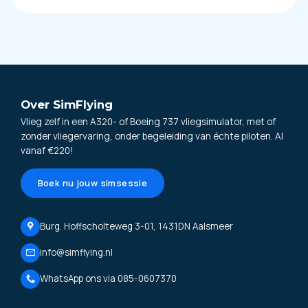
Over SimFlying
Vlieg zelf in een A320- of Boeing 737 vliegsimulator, met of
zonder vliegervaring, onder begeleiding van échte piloten. Al
vanaf €220!
Boek nu jouw simsessie
Burg. Hoffscholteweg 3-01, 1431DN Aalsmeer
info@simflying.nl
WhatsApp ons via 085-0607370