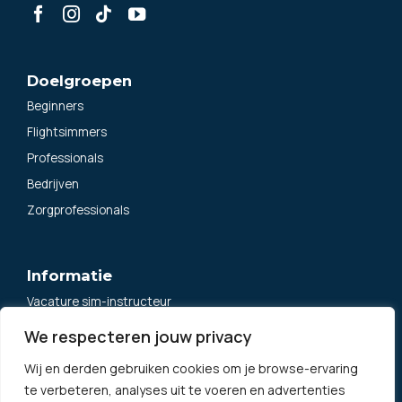
Doelgroepen
Beginners
Flightsimmers
Professionals
Bedrijven
Zorgprofessionals
Informatie
Vacature sim-instructeur
Algemene voorwaarden
We respecteren jouw privacy
Privacybeleid
Wij en derden gebruiken cookies om je browse-ervaring
Klachtenregeling
te verbeteren, analyses uit te voeren en advertenties