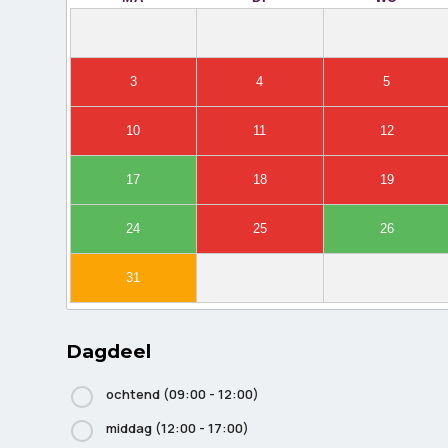
3
4
5
10
11
12
17
18
19
24
25
26
31
Dagdeel
ochtend (09:00 - 12:00)
middag (12:00 - 17:00)