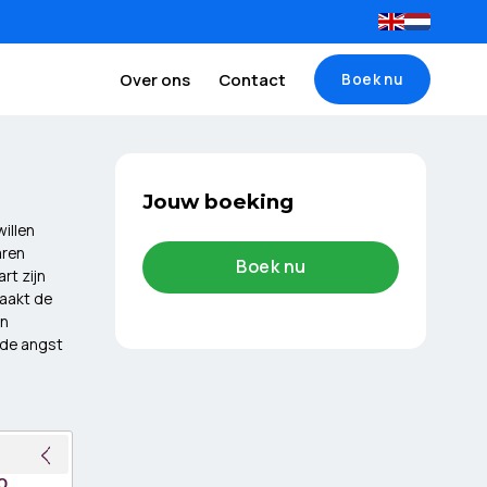
Over ons
Contact
Boek nu
Jouw boeking
illen
aren
Boek nu
rt zijn
maakt de
en
 de angst
O