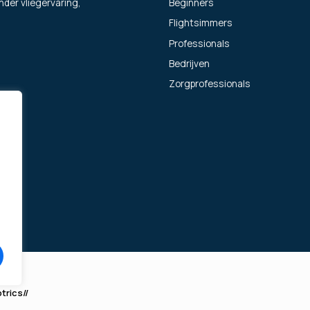
Beginners
nder vliegervaring,
Flightsimmers
Professionals
Bedrijven
Zorgprofessionals
trics//