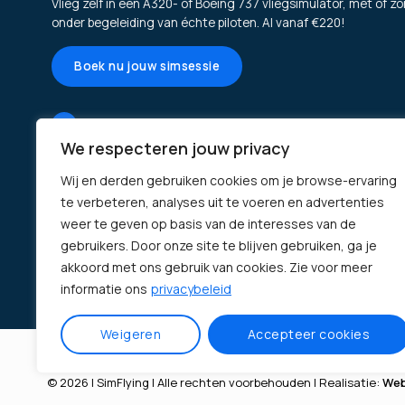
Vlieg zelf in een A320- of Boeing 737 vliegsimulator, met of zo
onder begeleiding van échte piloten. Al vanaf €220!
Boek nu jouw simsessie
Burg. Hoffscholteweg 3-01, 1431DN Aalsmeer
We respecteren jouw privacy
info@simflying.nl
Wij en derden gebruiken cookies om je browse-ervaring
WhatsApp ons via 085-0607370
te verbeteren, analyses uit te voeren en advertenties
weer te geven op basis van de interesses van de
gebruikers. Door onze site te blijven gebruiken, ga je
akkoord met ons gebruik van cookies. Zie voor meer
informatie ons
privacybeleid
Weigeren
Accepteer cookies
Over ons
Contact
© 2026 | SimFlying | Alle rechten voorbehouden |
Realisatie:
Web