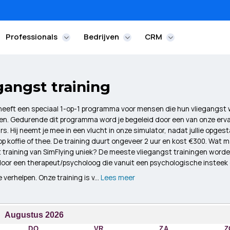
Professionals
Bedrijven
CRM
gangst training
heeft een speciaal 1-op-1 programma voor mensen die hun vliegangst w
en. Gedurende dit programma word je begeleid door een van onze erv
rs. Hij neemt je mee in een vlucht in onze simulator, nadat jullie opgesta
p koffie of thee. De training duurt ongeveer 2 uur en kost €300. Wat 
 training van SimFlying uniek? De meeste vliegangst trainingen word
oor een therapeut/psycholoog die vanuit een psychologische insteek
 verhelpen. Onze training is v...
Lees meer
Augustus
2026
DO
VR
ZA
Z