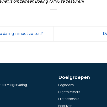
e het is om zelf een Boeing 737NG te besturen!
e daling in moet zetten?
D
Doelgroepen
Beginners
nder vliegervaring,
Flightsimmers
Professionals
Bedrijven