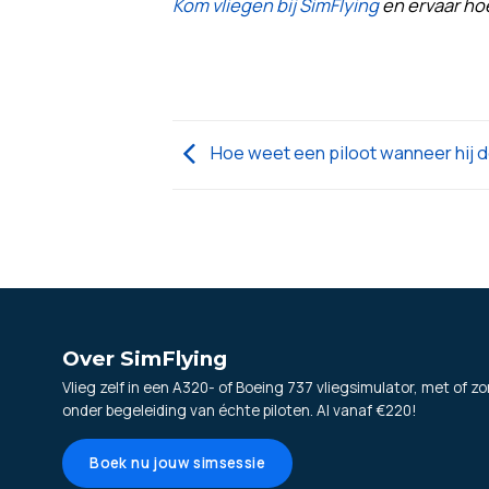
Kom vliegen bij SimFlying
en ervaar ho
Hoe weet een piloot wanneer hij d
Over SimFlying
Vlieg zelf in een A320- of Boeing 737 vliegsimulator, met of zo
onder begeleiding van échte piloten. Al vanaf €220!
Boek nu jouw simsessie