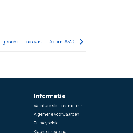
e geschiedenis van de Airbus A320
Informatie
Vacature sim-instructeur
Algemene voorwaarden
Privacybeleid
Klachtenregeling