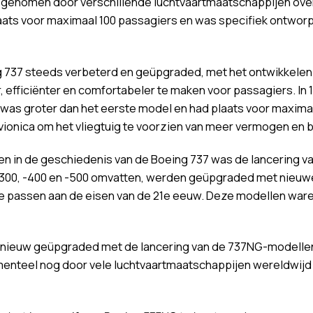
t genomen door verschillende luchtvaartmaatschappijen over
laats voor maximaal 100 passagiers en was specifiek ontwor
ng 737 steeds verbeterd en geüpgraded, met het ontwikkele
r, efficiënter en comfortabeler te maken voor passagiers. I
 was groter dan het eerste model en had plaats voor maxim
ionica om het vliegtuig te voorzien van meer vermogen en b
en in de geschiedenis van de Boeing 737 was de lancering 
7-300, -400 en -500 omvatten, werden geüpgraded met nieuw
 te passen aan de eisen van de 21e eeuw. Deze modellen ware
pnieuw geüpgraded met de lancering van de 737NG-modellen, 
teel nog door vele luchtvaartmaatschappijen wereldwijd g