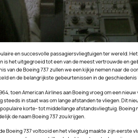
laire en succesvolle passagiersvliegtuigen ter wereld. Het 
n is het uitgegroeid tot een van de meest vertrouwde en geb
nis van de Boeing 737 zullen we een kijkje nemen naar de oor
keld en de belangrijkste gebeurtenissen in de geschiedenis v
964, toen American Airlines aan Boeing vroeg om een nieuw v
 steeds in staat was om lange afstanden te vliegen. Dit nie
populaire korte- tot middellange afstandsvliegtuig. Boeing
delijk de naam Boeing 737 zou krijgen.
e Boeing 737 voltooid en het vliegtuig maakte zijn eerste vluc