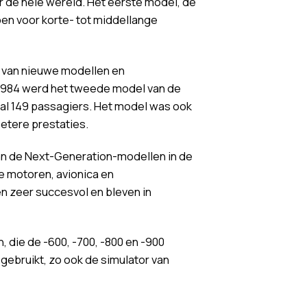
 de hele wereld. Het eerste model, de
pen voor korte- tot middellange
n van nieuwe modellen en
n 1984 werd het tweede model van de
aal 149 passagiers. Het model was ook
etere prestaties.
van de Next-Generation-modellen in de
e motoren, avionica en
n zeer succesvol en bleven in
die de -600, -700, -800 en -900
ebruikt, zo ook de simulator van