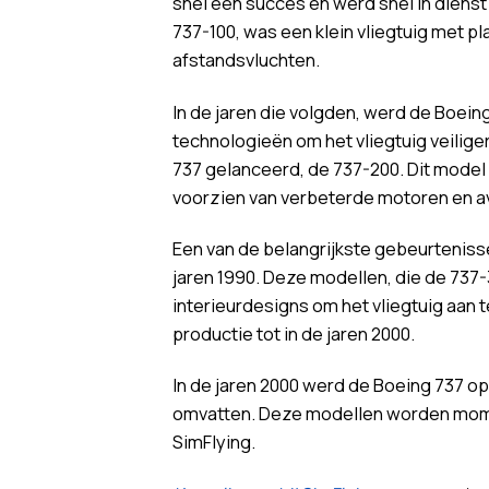
snel een succes en werd snel in diens
737-100, was een klein vliegtuig met p
afstandsvluchten.
In de jaren die volgden, werd de Boei
technologieën om het vliegtuig veilige
737 gelanceerd, de 737-200. Dit model
voorzien van verbeterde motoren en av
Een van de belangrijkste gebeurteniss
jaren 1990. Deze modellen, die de 73
interieurdesigns om het vliegtuig aan
productie tot in de jaren 2000.
In de jaren 2000 werd de Boeing 737 o
omvatten. Deze modellen worden momen
SimFlying.