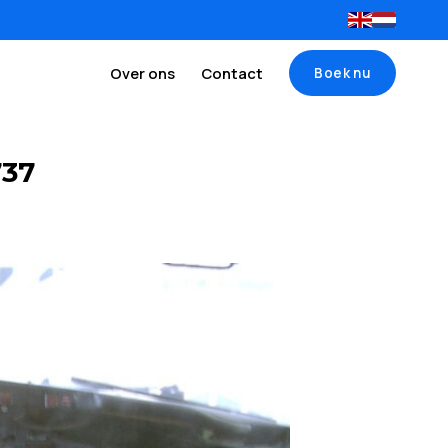
Over ons
Contact
Boek nu
737