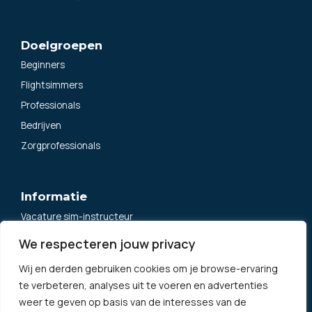
Doelgroepen
Beginners
Flightsimmers
Professionals
Bedrijven
Zorgprofessionals
Informatie
Vacature sim-instructeur
Algemene voorwaarden
We respecteren jouw privacy
Privacybeleid
Wij en derden gebruiken cookies om je browse-ervaring
Klachtenregeling
te verbeteren, analyses uit te voeren en advertenties
Neem contact op
weer te geven op basis van de interesses van de