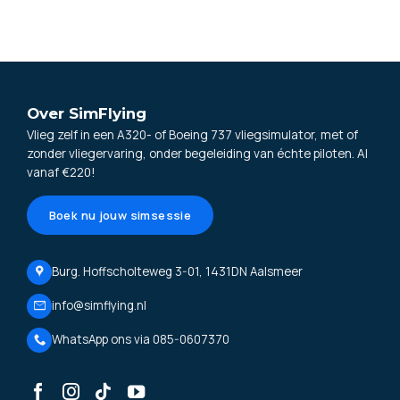
Over SimFlying
Vlieg zelf in een A320- of Boeing 737 vliegsimulator, met of
zonder vliegervaring, onder begeleiding van échte piloten. Al
vanaf €220!
Boek nu jouw simsessie
Burg. Hoffscholteweg 3-01, 1431DN Aalsmeer
info@simflying.nl
WhatsApp ons via 085-0607370